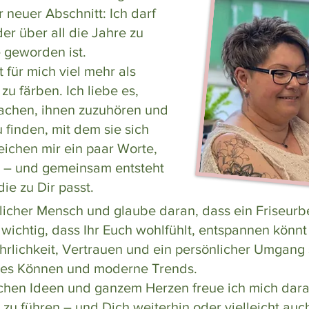
 neuer Abschnitt: Ich darf
r über all die Jahre zu
geworden ist.
 für mich viel mehr als
u färben. Ich liebe es,
achen, ihnen zuzuhören und
finden, mit dem sie sich
eichen mir ein paar Worte,
l – und gemeinsam entsteht
ie zu Dir passt.
rzlicher Mensch und glaube daran, dass ein Friseurb
st wichtig, dass Ihr Euch wohlfühlt, entspannen könn
Ehrlichkeit, Vertrauen und ein persönlicher Umgang
hes Können und moderne Trends.
rischen Ideen und ganzem Herzen freue ich mich dar
 zu führen – und Dich weiterhin oder vielleicht auc