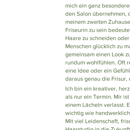
mich ein ganz besonderer
den Salon übernehmen, de
meinem zweiten Zuhause 
Friseurin zu sein bedeutet
Haare zu schneiden oder z
Menschen glücklich zu m
gemeinsam einen Look zu 
rundum wohlfühlen. Oft r
eine Idee oder ein Gefüh
daraus genau die Frisur, d
Ich bin ein kreativer, he
als nur ein Termin. Mir i
einem Lächeln verlasst. 
wichtig wie handwerklic
Mit viel Leidenschaft, f
Haarstudio in die Zukunft